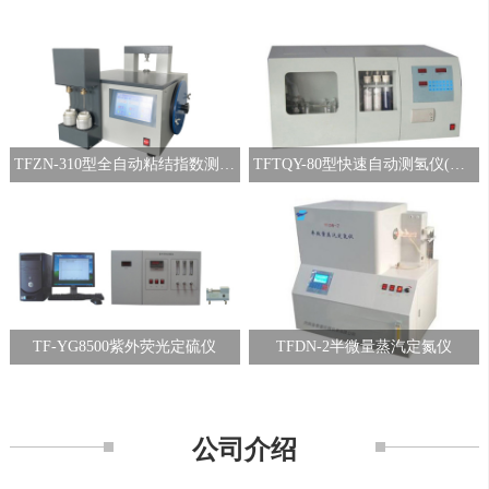
TFZN-310型全自动粘结指数测定仪
TFTQY-80型快速自动测氢仪(煤质化验设备)
TF-YG8500紫外荧光定硫仪
TFDN-2半微量蒸汽定氮仪
公司介绍