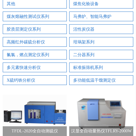
其他
煤焦化验设备
煤灰熔融性测试仪系列
马弗炉、智能马弗炉
胶质层测定仪系列
活性炭仪器
高频红外碳硫分析仪
坩埚架系列
氟氯，燃点测定仪系列
二分器系列
多元素快速分析仪
标准振筛机系列
X硫钙铁分析仪
多功能低温干馏测定仪
TFDL-2020全自动测硫仪
汉显全自动量热仪TFLRY-2000W