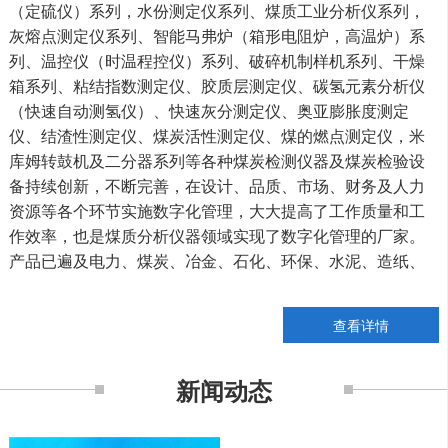
（定硫仪）系列，水份测定仪系列、煤质工业分析仪系列，
灰熔点测定仪系列、智能马弗炉（箱形电阻炉，高温炉）系
列、温控仪（时温程控仪）系列、破碎机制样机系列、干燥
箱系列、粘结指数测定仪、胶质层测定仪、碳氢元素分析仪
（快速自动测氢仪）、快速灰分测定仪、奥亚膨胀度测定
仪、结渣性测定仪、煤炭活性测定仪、煤的燃点测定仪，米
库姆转鼓机及二分器系列等各种煤炭检测仪器及煤炭检验设
备持续创新，不断完善，在设计、品质、市场、财务及人力
资源等各个环节实施数字化管理，大大提高了工作质量和工
作效率，也是煤质分析仪器领域实现了数字化管理的厂家。
产品已遍及电力、煤炭、冶金、石化、环保、水泥、造纸、
地勘、科研院校、砖瓦厂、石灰厂、秸秆、焦化、化工、钢
铁、科研、商检等行业和部门。公司的产品质量无条件的实
查看详情
行一年保修，终生提供服务.为提高煤质化验技术和科技水平
而努力.为用户提供周到、快捷及完善的售前、售中、售后服
新闻动态
务是泰富的承诺。